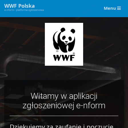
WWF Polska
Toggle
Menu
e-nform - platforma zgłoszeniowa
navigation
Witamy w aplikacji
zgłoszeniowej e-nform
Dziękujemy za zaufanie i poczucie